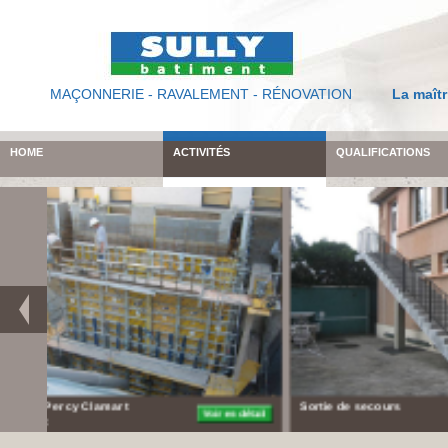
MAÇONNERIE - RAVALEMENT - RÉNOVATION
La maîtr
HOME
ACTIVITÉS
QUALIFICATIONS
Escalier & ascenseur
Terra
handicapés
PARI
Bois-Colombes