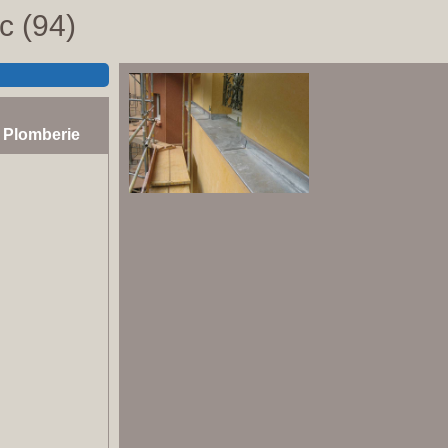
c (94)
, Plomberie