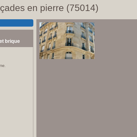
çades en pierre (75014)
et brique
ème.